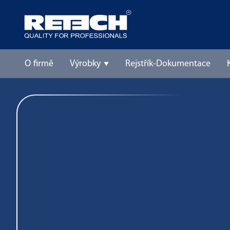
O firmě
Výrobky
Rejstřík-Dokumentace